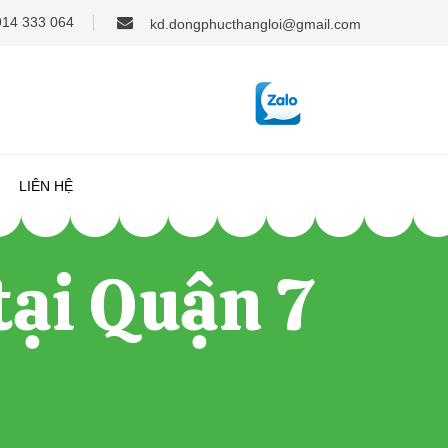
914 333 064
kd.dongphucthangloi@gmail.com
LIÊN HỆ
tại Quận 7