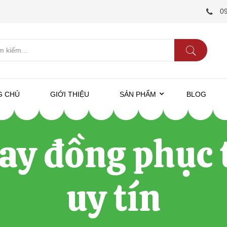
0
G CHỦ
GIỚI THIỆU
SẢN PHẨM
BLOG
ay đồng phục 
uy tín