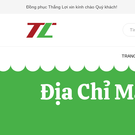
Đồng phục Thắng Lợi xin kính chào Quý khách!
T
ì
m
k
TRAN
i
ế
Địa Chỉ M
m
.
.
.