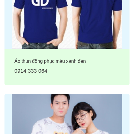
Áo thun đồng phục màu xanh đen
0914 333 064