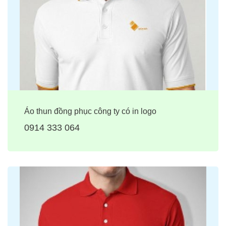
Áo thun đồng phục công ty có in logo
0914 333 064