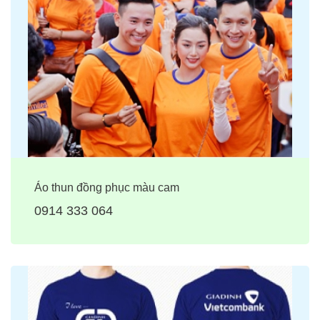
Áo thun đồng phục màu cam
0914 333 064