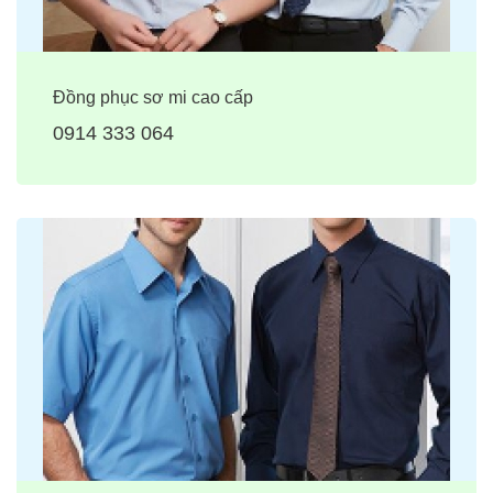
Đồng phục sơ mi cao cấp
0914 333 064