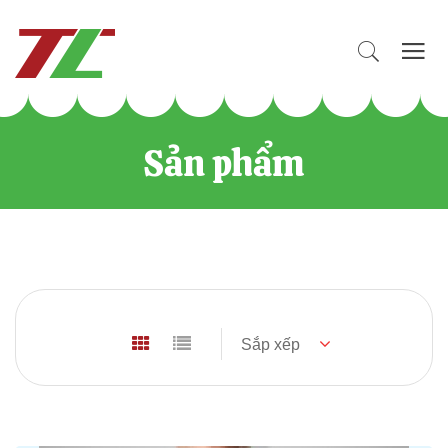
Sản phẩm
Sắp xếp