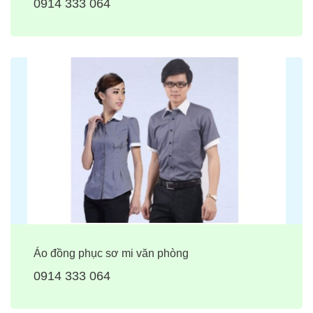
0914 333 064
Áo đồng phục sơ mi văn phòng
0914 333 064