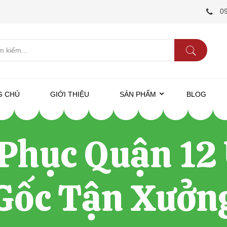
0
G CHỦ
GIỚI THIỆU
SẢN PHẨM
BLOG
hục Quận 12 
Gốc Tận Xưởn