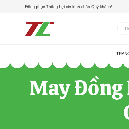
Đồng phục Thắng Lợi xin kính chào Quý khách!
T
ì
m
k
TRAN
i
ế
May Đồng P
m
.
.
.