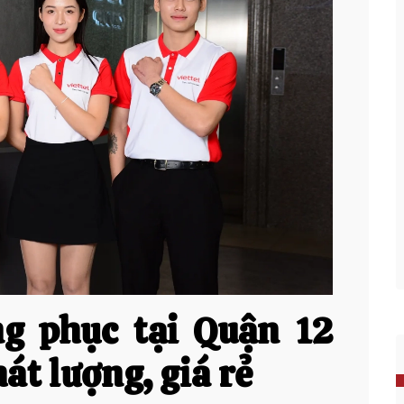
g phục tại Quận 12
át lượng, giá rẻ