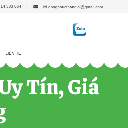
914 333 064
kd.dongphucthangloi@gmail.com
LIÊN HỆ
Uy Tín, Giá
g